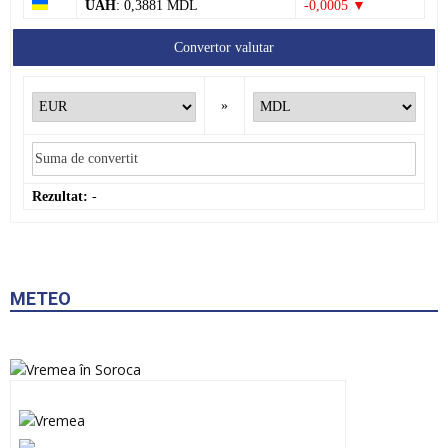
7 august 2026
Ocnița
VIZITĂ DE MONITORIZARE LA GRĂDINIȚA
„CĂLINA”
7 august 2026
Soroca
Curs valutar: 07 Aug 2026
EUR
: 20,0493 MDL
-0,0043 ▼
USD
: 17,3737 MDL
-0,0045 ▼
RON
: 3,8154 MDL
-0,0064 ▼
RUB
: 0,2137 MDL
-0,0006 ▼
GBP
: 23,3868 MDL
-0,0165 ▼
UAH
: 0,3881 MDL
-0,0005 ▼
Convertor valutar