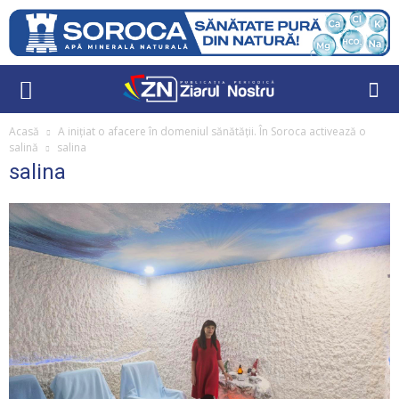
Acasă
A inițiat o afacere în domeniul sănătății. În Soroca activează o
salină
salina
salina