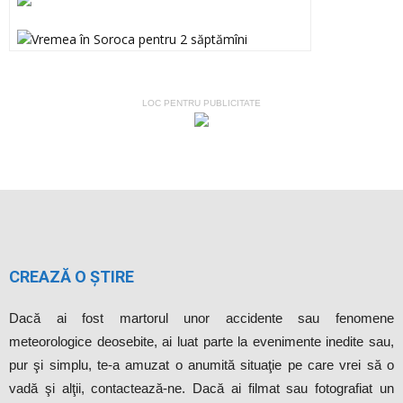
»
Rezultat:
-
METEO