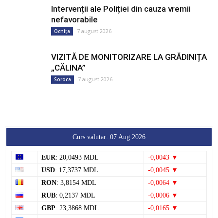
ARTICOLE RECENTE
Ploile puternice au blocat un sector de
drum din Drochia. Drumarii au intervenit
prompt
7 august 2026
Drochia
Intervenții ale Poliției din cauza vremii
nefavorabile