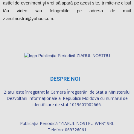
LOC PENTRU PUBLICITATE
CREAZĂ O ȘTIRE
Dacă ai fost martorul unor accidente sau fenomene
meteorologice deosebite, ai luat parte la evenimente inedite sau,
pur şi simplu, te-a amuzat o anumită situaţie pe care vrei să o
vadă şi alţii, contactează-ne. Dacă ai filmat sau fotografiat un
astfel de eveniment şi vrei să apară pe acest site, trimite-ne clipul
tău video sau fotografiile pe adresa de mail