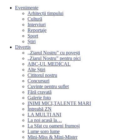
Evenimente
Arhitecții timpului
Cultură
Interviuri
Reportaje
Sport
Știri
Divertis
,,Ziarul Nostru” cu povești
„Ziarul Nostru” pentru pici
ABC-UL MEDICAL
Alte Știri
Cititorul nostru
Concursuri
Cuvinte pentru suflet
Fără cravată
Galerie foto
INIMI MICI,TALENTE MARI
Întreabă ZN
LA MULŢI ANI
La noi acasă la…
La Sfat cu oameni frumoși
Lume soro lume
Mini-Miss & Mini-Mister