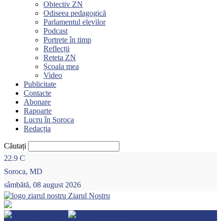
Obiectiv ZN
Odiseea pedagogică
Parlamentul elevilor
Podcast
Portrete în timp
Reflecții
Reteta ZN
Școala mea
Video
Publicitate
Contacte
Abonare
Rapoarte
Lucru în Soroca
Redacția
Căutați
22.9
C
Soroca, MD
sâmbătă, 08 august 2026
Ziarul Nostru