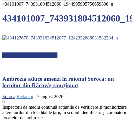
434101007_743931804512060_1944995905756659806_n
434101007_743931804512060_1
ARTICOLE RECENTE
Ambrozia aduce amenzi în raionul Soroca: un
locuitor din Răcovăț sancționat
Soroca
Redactor
-
7 august 2026
0
Inspectorii de mediu continuă acțiunile de verificare și monitorizare
a terenurilor din localitățile țării, în scopul identificării și combaterii
focarelor de ambrozie...