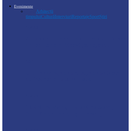
Evenimente
Toate
Arhitecții
timpului
Cultură
Interviuri
Reportaje
Sport
Știri
Soroca
Ambrozia aduce amenzi în raionul Soroca:
un locuitor din Răcovăț sancționat
Știri
Ultimele baraje de protecție de pe Nistru
au fost demontate. Ministrul…
Soroca
Tătărăuca Veche, în alertă de exercițiu.
Simulări de incendii și intervenții…
Soroca