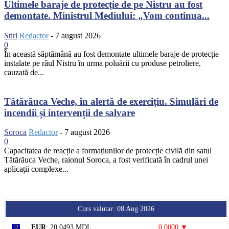
Ultimele baraje de protecție de pe Nistru au fost
demontate. Ministrul Mediului: „Vom continua...
Știri
Redactor
-
7 august 2026
0
În această săptămână au fost demontate ultimele baraje de protecție
instalate pe râul Nistru în urma poluării cu produse petroliere,
cauzată de...
Tătărăuca Veche, în alertă de exercițiu. Simulări de
incendii și intervenții de salvare
Soroca
Redactor
-
7 august 2026
0
Capacitatea de reacție a formațiunilor de protecție civilă din satul
Tătărăuca Veche, raionul Soroca, a fost verificată în cadrul unei
aplicații complexe...
Curs valutar: 08 Aug 2026
EUR
: 20,0493 MDL
0,0000 ▼