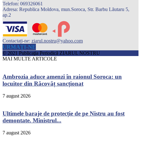
Telefon: 069326061
Adresa: Republica Moldova, mun.Soroca, Str. Barbu Lăutaru 5,
ap.2
Contactați-ne:
ziarul.nostru@yahoo.com
URMAȚI-NE
© 2021 Publicaţia Periodică ZIARUL NOSTRU
MAI MULTE ARTICOLE
Ambrozia aduce amenzi în raionul Soroca: un
locuitor din Răcovăț sancționat
7 august 2026
Ultimele baraje de protecție de pe Nistru au fost
demontate. Ministrul...
7 august 2026