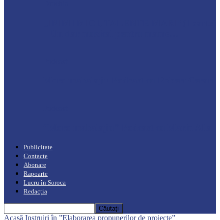
Drochia
„INIMI MICI, TALENTE MARI”(I parte)
– Un dar muzical pentru mame…
Podcast
Moro mahalajiu Podcast cu Robert Cerari
Podcast
“Moro mahalajiu” Podcast cu Marin Alla
Publicitate
Contacte
Abonare
Rapoarte
Lucru în Soroca
Redacția
Acasă
Instruiri în ”Elaborarea propunerilor de proiecte”