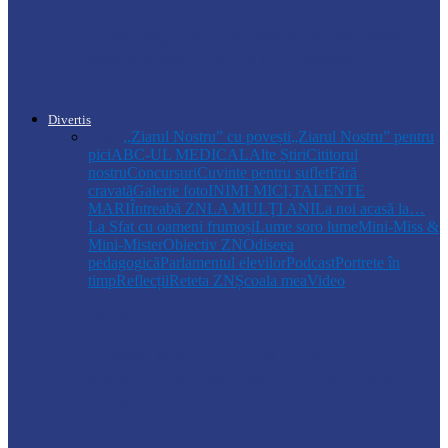
Autoritățile monitorizează alimentarea cu
apă la Cosăuți, pe fondul scăderii
nivelului…
Divertis
Toate
,,Ziarul Nostru” cu povești
„Ziarul Nostru” pentru
pici
ABC-UL MEDICAL
Alte Știri
Cititorul
nostru
Concursuri
Cuvinte pentru suflet
Fără
cravată
Galerie foto
INIMI MICI,TALENTE
MARI
Întreabă ZN
LA MULŢI ANI
La noi acasă la…
La Sfat cu oameni frumoși
Lume soro lume
Mini-Miss &
Mini-Mister
Obiectiv ZN
Odiseea
pedagogică
Parlamentul elevilor
Podcast
Portrete în
timp
Reflecții
Reteta ZN
Școala mea
Video
Drochia
„INIMI MICI, TALENTE MARI”(II
parte)– Copiii talentați din Drochia aduc
emoție…