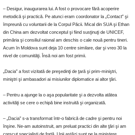
– Desigur, inaugurarea lui. A fost o provocare fără acoperire
metodică şi practică. Pe atunci eram coordonator la „Contact” şi
împreună cu voluntarii de la Corpul Păcii. Mical din SUA şi Ethan
din China am dezvoltat conceptul şi fiind susţinuţi de UNICEF,
primăria şi consiliul raional am deschis o cale nouă pentru tineri.
Acum în Moldova sunt deja 10 centre similare, dar şi vreo 30 la
nivel de comunităţi. Însă noi am fost primii.
„Dacia” a fost vizitată de preşedinţi de ţară şi prim-miniştri,
miniştri şi ambasadori ai misiunilor diplomatice ai altor ţări.
– Pentru a ajunge la o aşa popularitate şi a dezvolta atâtea
activităţi se cere o echipă bine instruită şi organizată.
– „Dacia” s-a transformat într-o fabrică de cadre şi pentru noi
înşine. Ne-am autoinstruit, am preluat practici din alte ţări şi am
crescut specialişti de forţă. Unii astăzi sunt pe la ministere,