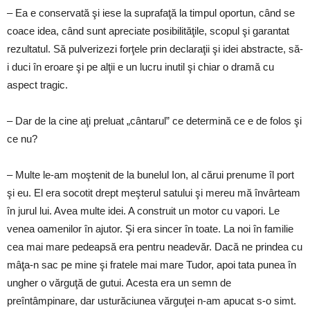
– Ea e conservată şi iese la suprafaţă la timpul oportun, când se
coace idea, când sunt apreciate posibilităţile, scopul şi garantat
rezultatul. Să pulverizezi forţele prin declaraţii şi idei abstracte, să-
i duci în eroare şi pe alţii e un lucru inutil şi chiar o dramă cu
aspect tragic.
– Dar de la cine aţi preluat „cântarul” ce determină ce e de folos şi
ce nu?
– Multe le-am moştenit de la bunelul Ion, al cărui prenume îl port
şi eu. El era socotit drept meşterul satului şi mereu mă învârteam
în jurul lui. Avea multe idei. A construit un motor cu vapori. Le
venea oamenilor în ajutor. Şi era sincer în toate. La noi în familie
cea mai mare pedeapsă era pentru neadevăr. Dacă ne prindea cu
mâţa-n sac pe mine şi fratele mai mare Tudor, apoi tata punea în
ungher o vărguţă de gutui. Acesta era un semn de
preîntâmpinare, dar usturăciunea vărguţei n-am apucat s-o simt.