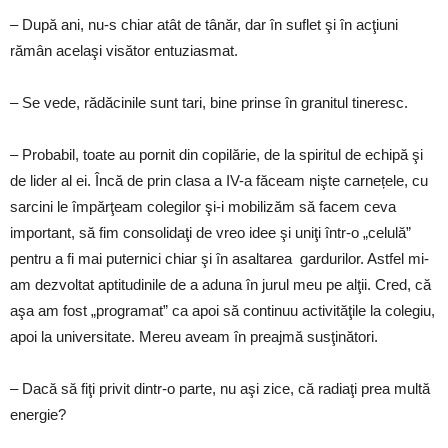
– După ani, nu-s chiar atât de tânăr, dar în suflet şi în acţiuni
rămân acelaşi visător entuziasmat.
– Se vede, rădăcinile sunt tari, bine prinse în granitul tineresc.
– Probabil, toate au pornit din copilărie, de la spiritul de echipă şi
de lider al ei. Încă de prin clasa a IV-a făceam nişte carnețele, cu
sarcini le împărţeam colegilor şi-i mobilizăm să facem ceva
important, să fim consolidaţi de vreo idee şi uniţi într-o „celulă”
pentru a fi mai puternici chiar şi în asaltarea gardurilor. Astfel mi-
am dezvoltat aptitudinile de a aduna în jurul meu pe alţii. Cred, că
aşa am fost „programat” ca apoi să continuu activităţile la colegiu,
apoi la universitate. Mereu aveam în preajmă susţinători.
– Dacă să fiţi privit dintr-o parte, nu aşi zice, că radiaţi prea multă
energie?