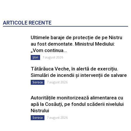
ARTICOLE RECENTE
Ultimele baraje de protecție de pe Nistru
au fost demontate. Ministrul Mediului:
„Vom continua...
7 august 2026
Știri
Tătărăuca Veche, în alertă de exercițiu.
Simulări de incendii și intervenții de salvare
7 august 2026
Soroca
Autoritățile monitorizează alimentarea cu
apă la Cosăuți, pe fondul scăderii nivelului
Nistrului
7 august 2026
Soroca