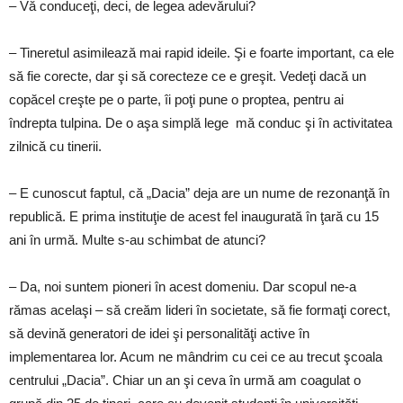
– Vă conduceţi, deci, de legea adevărului?
– Tineretul asimilează mai rapid ideile. Şi e foarte important, ca ele
să fie corecte, dar şi să corecteze ce e greşit. Vedeţi dacă un
copăcel creşte pe o parte, îi poţi pune o proptea, pentru ai
îndrepta tulpina. De o aşa simplă lege mă conduc şi în activitatea
zilnică cu tinerii.
– E cunoscut faptul, că „Dacia” deja are un nume de rezonanţă în
republică. E prima instituţie de acest fel inaugurată în ţară cu 15
ani în urmă. Multe s-au schimbat de atunci?
– Da, noi suntem pioneri în acest domeniu. Dar scopul ne-a
rămas acelaşi – să creăm lideri în societate, să fie formaţi corect,
să devină generatori de idei şi personalităţi active în
implementarea lor. Acum ne mândrim cu cei ce au trecut şcoala
centrului „Dacia”. Chiar un an şi ceva în urmă am coagulat o