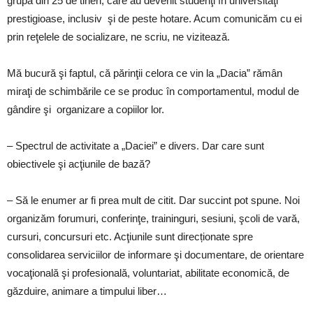
grupă din 25 de tineri, care au devenit studenţi în universităţi
prestigioase, inclusiv şi de peste hotare. Acum comunicăm cu ei
prin reţelele de socializare, ne scriu, ne vizitează.
Mă bucură şi faptul, că părinţii celora ce vin la „Dacia” rămân
miraţi de schimbările ce se produc în comportamentul, modul de
gândire şi organizare a copiilor lor.
– Spectrul de activitate a „Daciei” e divers. Dar care sunt
obiectivele şi acţiunile de bază?
– Să le enumer ar fi prea mult de citit. Dar succint pot spune. Noi
organizăm forumuri, conferinţe, traininguri, sesiuni, şcoli de vară,
cursuri, concursuri etc. Acţiunile sunt direcționate spre
consolidarea serviciilor de informare şi documentare, de orientare
vocaţională şi profesională, voluntariat, abilitate economică, de
găzduire, animare a timpului liber…