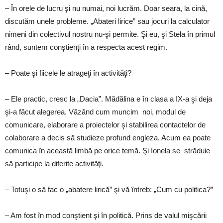
– În orele de lucru şi nu numai, noi lucrăm. Doar seara, la cină,
discutăm unele probleme. „Abateri lirice” sau jocuri la calculator
nimeni din colectivul nostru nu-şi permite. Şi eu, şi Stela în primul
rând, suntem conştienţi în a respecta acest regim.
– Poate şi fiicele le atrageţi în activităţi?
– Ele practic, cresc la „Dacia”. Mădălina e în clasa a IX-a şi deja
şi-a făcut alegerea. Văzând cum muncim noi, modul de
comunicare, elaborare a proiectelor şi stabilirea contactelor de
colaborare a decis să studieze profund engleza. Acum ea poate
comunica în această limbă pe orice temă. Şi Ionela se străduie
să participe la diferite activităţi.
– Totuşi o să fac o „abatere lirică” şi vă întreb: „Cum cu politica?”
– Am fost în mod conştient şi în politică. Prins de valul mişcării