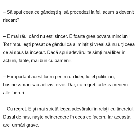
– Să spui ceea ce gândeşti şi să procedezi la fel, acum a devenit
riscant?
– E mai rău, când nu eşti sincer. E foarte grea povara minciunii.
Tot timpul eşti presat de gândul că ai minţit şi vreai să nu uiţi ceea
ce ai spus la început. Dacă spui adevărul te simţi mai liber în
acţiuni, fapte, mai bun cu oamenii.
– E important acest lucru pentru un lider, fie el politician,
businessman sau activist civic. Dar, cu regret, adesea vedem
alte lucruri.
– Cu regret. E şi mai strictă legea adevărului în relaţii cu tineretul.
Dusul de nas, naşte neîncredere în ceea ce facem. Iar aceasta
are urmări grave.