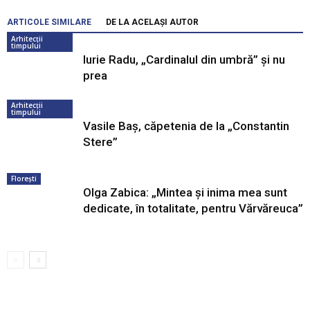
ARTICOLE SIMILARE
DE LA ACELAȘI AUTOR
Arhitecții
timpului
Iurie Radu, „Cardinalul din umbră” și nu
prea
Arhitecții
timpului
Vasile Baș, căpetenia de la „Constantin
Stere”
Florești
Olga Zabica: „Mintea și inima mea sunt
dedicate, în totalitate, pentru Vărvăreuca”