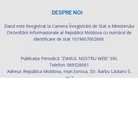
DESPRE NOI
Ziarul este înregistrat la Camera Înregistrării de Stat a Ministerului
Dezvoltării Informaţionale al Republicii Moldova cu numărul de
identificare de stat 1019607002666.
Publicația Periodică “ZIARUL NOSTRU WEB” SRL
Telefon: 069326061
Adresa: Republica Moldova, mun.Soroca, Str. Barbu Lăutaru 5,
ap.2
Contactați-ne:
ziarul.nostru@yahoo.com
URMAȚI-NE