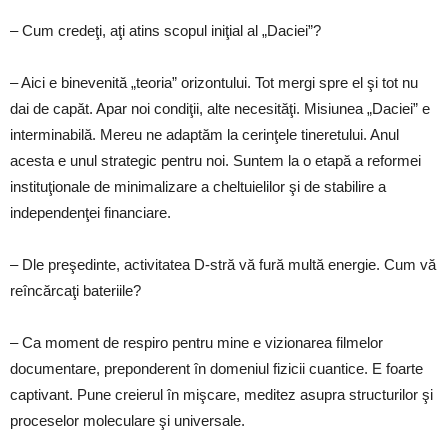
– Cum credeţi, aţi atins scopul iniţial al „Daciei”?
– Aici e binevenită „teoria” orizontului. Tot mergi spre el şi tot nu
dai de capăt. Apar noi condiţii, alte necesităţi. Misiunea „Daciei” e
interminabilă. Mereu ne adaptăm la cerinţele tineretului. Anul
acesta e unul strategic pentru noi. Suntem la o etapă a reformei
instituţionale de minimalizare a cheltuielilor şi de stabilire a
independenţei financiare.
– Dle preşedinte, activitatea D-stră vă fură multă energie. Cum vă
reîncărcaţi bateriile?
– Ca moment de respiro pentru mine e vizionarea filmelor
documentare, preponderent în domeniul fizicii cuantice. E foarte
captivant. Pune creierul în mişcare, meditez asupra structurilor şi
proceselor moleculare şi universale.