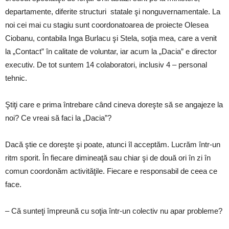
departamente, diferite structuri statale şi nonguvernamentale. La
noi cei mai cu stagiu sunt coordonatoarea de proiecte Olesea
Ciobanu, contabila Inga Burlacu şi Stela, soţia mea, care a venit
la „Contact” în calitate de voluntar, iar acum la „Dacia” e director
executiv. De tot suntem 14 colaboratori, inclusiv 4 – personal
tehnic.
Ştiţi care e prima întrebare când cineva doreşte să se angajeze la
noi? Ce vreai să faci la „Dacia”?
Dacă ştie ce doreşte şi poate, atunci îl acceptăm. Lucrăm într-un
ritm sporit. În fiecare dimineaţă sau chiar şi de două ori în zi în
comun coordonăm activităţile. Fiecare e responsabil de ceea ce
face.
– Că sunteţi împreună cu soţia într-un colectiv nu apar probleme?