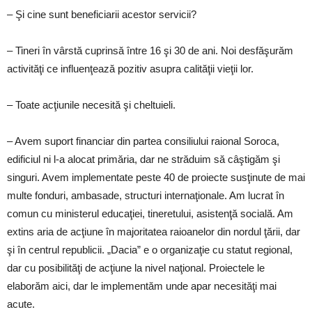
– Şi cine sunt beneficiarii acestor servicii?
– Tineri în vârstă cuprinsă între 16 şi 30 de ani. Noi desfăşurăm
activităţi ce influenţează pozitiv asupra calităţii vieţii lor.
– Toate acţiunile necesită şi cheltuieli.
– Avem suport financiar din partea consiliului raional Soroca,
edificiul ni l-a alocat primăria, dar ne străduim să câştigăm şi
singuri. Avem implementate peste 40 de proiecte susţinute de mai
multe fonduri, ambasade, structuri internaţionale. Am lucrat în
comun cu ministerul educaţiei, tineretului, asistenţă socială. Am
extins aria de acţiune în majoritatea raioanelor din nordul ţării, dar
şi în centrul republicii. „Dacia” e o organizaţie cu statut regional,
dar cu posibilităţi de acţiune la nivel naţional. Proiectele le
elaborăm aici, dar le implementăm unde apar necesităţi mai
acute.