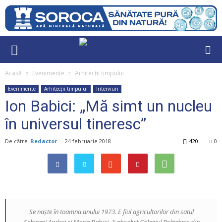
Acasă
Evenimente
Arhitecții timpului
Evenimente
Arhitecții timpului
Interviuri
Ion Babici: „Mă simt un nucleu
în universul tineresc”
De către
Redactor
-
24 februarie 2018
420
0
Se naşte în toamna anului 1973. E fiul agricultorilor din satul