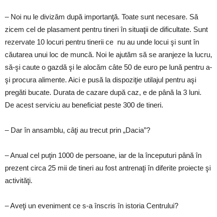
– Noi nu le divizăm după importanţă. Toate sunt necesare. Să
zicem cel de plasament pentru tineri în situaţii de dificultate. Sunt
rezervate 10 locuri pentru tinerii ce nu au unde locui şi sunt în
căutarea unui loc de muncă. Noi le ajutăm să se aranjeze la lucru,
să-şi caute o gazdă şi le alocăm câte 50 de euro pe lună pentru a-
şi procura alimente. Aici e pusă la dispoziţie utilajul pentru aşi
pregăti bucate. Durata de cazare după caz, e de până la 3 luni.
De acest serviciu au beneficiat peste 300 de tineri.
– Dar în ansamblu, câţi au trecut prin „Dacia”?
– Anual cel puţin 1000 de persoane, iar de la începuturi până în
prezent circa 25 mii de tineri au fost antrenaţi în diferite proiecte şi
activităţi.
– Aveţi un eveniment ce s-a înscris în istoria Centrului?