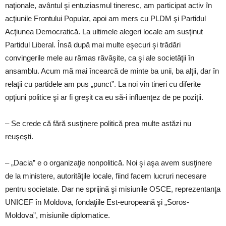
naţionale, avântul şi entuziasmul tineresc, am participat activ în
acţiunile Frontului Popular, apoi am mers cu PLDM şi Partidul
Acţiunea Democratică. La ultimele alegeri locale am susţinut
Partidul Liberal. Însă după mai multe eşecuri şi trădări
convingerile mele au rămas răvăşite, ca şi ale societăţii în
ansamblu. Acum mă mai încearcă de minte ba unii, ba alţii, dar în
relaţii cu partidele am pus „punct”. La noi vin tineri cu diferite
opţiuni politice şi ar fi greşit ca eu să-i influenţez de pe poziţii.
– Se crede că fără susţinere politică prea multe astăzi nu
reuşeşti.
– „Dacia” e o organizaţie nonpolitică. Noi şi aşa avem susţinere
de la ministere, autorităţile locale, fiind facem lucruri necesare
pentru societate. Dar ne sprijină şi misiunile OSCE, reprezentanţa
UNICEF în Moldova, fondaţiile Est-europeană şi „Soros-
Moldova”, misiunile diplomatice.