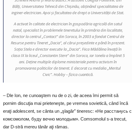
Schineni Andrei şi Maria Babici. A absolvit Colegiul Politehnic din
Bălţi, Universitatea Tehnică din Chişinău, obţinând specialitatea de
inginer-electrician. Apoi şi facultatea de drept a Universităţii de Stat.
A activat în calitate de electrician în gospodăria agricolă din satul
natal, specialist în problemele tineretului în primăria din localitate,
director la centrul „Contact” din Soroca, în 2003 a fondat Centrul de
Resurse pentru Tineret „Dacia”, al cărui preşedinte e până în prezent.
Soţia Stela e director executiv la „Dacia”. Fiica Mădălina învaţă în
clasa IX la liceul „Constantin Stere” din Soroca, iar Ionela a împlinit 5
ani. Deţine multiple diplome ministeriale pentru activism în
promovarea politicilor de tineret. E decorat cu medalia „Meritul
Civic”. Hobby – fizica cuantică.
– Dle Ion, ne cunoaştem nu de o zi, de aceea îmi permit să
pornim discuţia mai prieteneşte, pe vremea sovietică, când încă
eraţi adolescent, se cânta un „şlagăr” tineresc: «Не расстанусь с
комсомолом, буду вечно молодым». Comsomolul s-a trecut,
dar D-stră mereu tânăr aţi rămas.